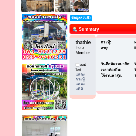
ข้อมูลส่วนตัว
Summary
thathiemt 
กระทู้:
6
Hero 
อายุ:
ย
Member
วันที่สมัครสมาชิก:
ว
ออฟ
ไลน์
เวลาท้องถิ่น:
ว
แสดง
ใช้งานล่าสุด:
ว
กระทู้
แสดง
สถิติ