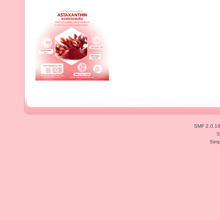
SMF 2.0.1
S
Simp