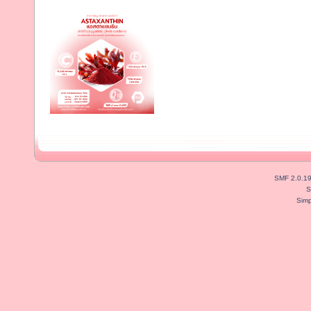
SMF 2.0.1
S
Simp