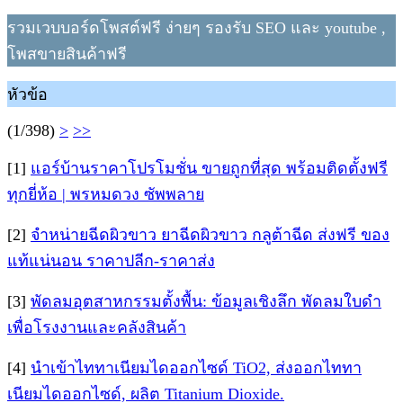
รวมเวบบอร์ดโพสต์ฟรี ง่ายๆ รองรับ SEO และ youtube ,
โพสขายสินค้าฟรี
หัวข้อ
(1/398)
>
>>
[1]
แอร์บ้านราคาโปรโมชั่น ขายถูกที่สุด พร้อมติดตั้งฟรี
ทุกยี่ห้อ | พรหมดวง ซัพพลาย
[2]
จำหน่ายฉีดผิวขาว ยาฉีดผิวขาว กลูต้าฉีด ส่งฟรี ของ
แท้แน่นอน ราคาปลีก-ราคาส่ง
[3]
พัดลมอุตสาหกรรมตั้งพื้น: ข้อมูลเชิงลึก พัดลมใบดำ
เพื่อโรงงานและคลังสินค้า
[4]
นำเข้าไททาเนียมไดออกไซด์ TiO2, ส่งออกไททา
เนียมไดออกไซด์, ผลิต Titanium Dioxide.