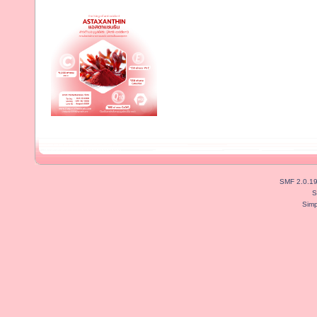
SMF 2.0.1
S
Simp