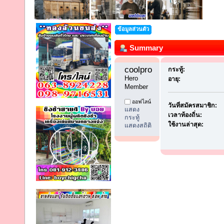
ข้อมูลส่วนตัว
Summary
coolprodee1 
กระทู้:
Hero 
อายุ:
Member
ออฟไลน์
วันที่สมัครสมาชิก:
แสดง
เวลาท้องถิ่น:
กระทู้
ใช้งานล่าสุด:
แสดงสถิติ