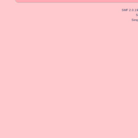
SMF 2.0.1
S
Simp