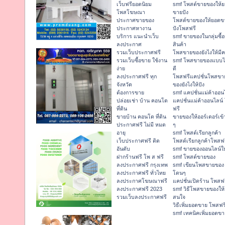
เว็บฟรียอดนิยม
smf โพสต์ขายของให้
โพสโฆษณา
ขายปัง
ประกาศขายของ
โพสต์ขายของให้ยอดข
ประกาศหางาน
ปังโพสฟรี
บริการ แนะนำเว็บ
smf ขายของในกลุ่มซื้
ลงประกาศ
สินค้า
รวมเว็บประกาศฟรี
โพสขายของยังไงให้มีค
รวมเว็บซื้อขาย ใช้งาน
smf โพสขายของแบบ
ง่าย
ดี
ลงประกาศฟรี ทุก
โพสฟรีแคปชั่นโพสขา
จังหวัด
ของยังไงให้ปัง
ต้องการขาย
smf แคปชั่นแม่ค้าออน
ปล่อยเช่า บ้าน คอนโด
แคปชั่นแม่ค้าออนไลน์
ที่ดิน
ฟรี
ขายบ้าน คอนโด ที่ดิน
ขายของให้ออร์เดอร์เข้
ประกาศฟรี ไม่มี หมด
ๆ
อายุ
smf โพสต์เรียกลูกค้า
เว็บประกาศฟรี ติด
โพสต์เรียกลูกค้าโพสฟ
อันดับ
smf ขายของออนไลน์ให
ฝากร้านฟรี โพ ส ฟรี
smf โพสต์ขายของ
ลงประกาศฟรี กรุงเทพ
smf เขียนโพสขายของ
ลงประกาศฟรี ทั่วไทย
โดนๆ
ลงประกาศโฆษณาฟรี
แคปชั่นเปิดร้าน โพสฟ
ลงประกาศฟรี 2023
smf วิธีโพสขายของให้
รวมเว็บลงประกาศฟรี
สนใจ
วิธีเพิ่มยอดขาย โพสฟร
smf เทคนิคเพิ่มยอดขา