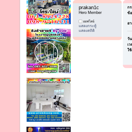
prakan1c 
กระ
Hero Member
ข้
ออฟไลน์
อาย
แสดงกระทู้
แสดงสถิติ
วั
เวล
ใช