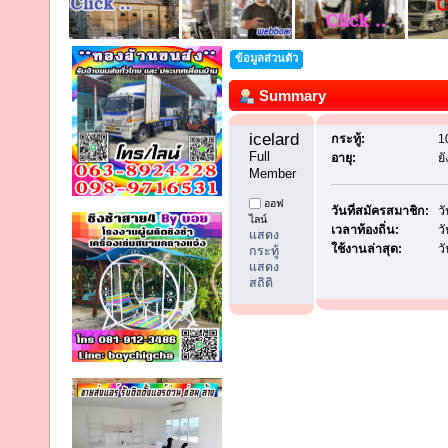
ข้อมูลส่วนตัว
Summary
icelardry 
กระทู้:
1
Full 
อายุ:
ย
Member
ออฟ
วันที่สมัครสมาชิก:
ว
ไลน์
เวลาท้องถิ่น:
ว
แสดง
ใช้งานล่าสุด:
ว
กระทู้
แสดง
สถิติ