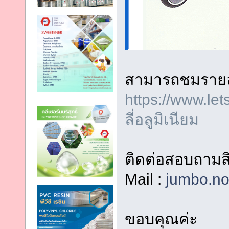
สามารถชมรายละเอ
https://www.le
ลี่อลูมิเนียม
ติดต่อสอบถามสิน
Mail :
jumbo.n
ขอบคุณค่ะ