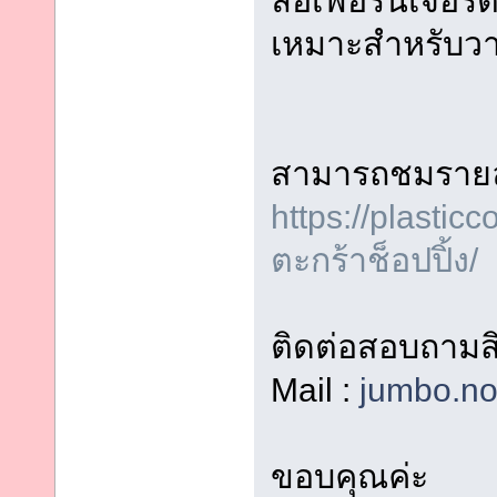
เหมาะสำหรับวาง
สามารถชมรายละเอ
https://plastic
ตะกร้าช็อปปิ้ง/
ติดต่อสอบถามสิน
Mail :
jumbo.n
ขอบคุณค่ะ