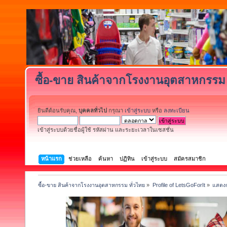
ซื้อ-ขาย สินค้าจากโรงงานอุตสาหกรรม 
ยินดีต้อนรับคุณ,
บุคคลทั่วไป
กรุณา
เข้าสู่ระบบ
หรือ
ลงทะเบียน
เข้าสู่ระบบด้วยชื่อผู้ใช้ รหัสผ่าน และระยะเวลาในเซสชั่น
หน้าแรก
ช่วยเหลือ
ค้นหา
ปฏิทิน
เข้าสู่ระบบ
สมัครสมาชิก
ซื้อ-ขาย สินค้าจากโรงงานอุตสาหกรรม ทั่วไทย
»
Profile of LetsGoForIt
»
แสดงก