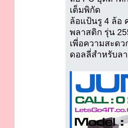
เต็มพิกัด
ล้อแป้นรู 4 ล้อ
พลาสติก รุ่น 25
เพี่อความสะดวก
ดอลลี่สำหรับลาก