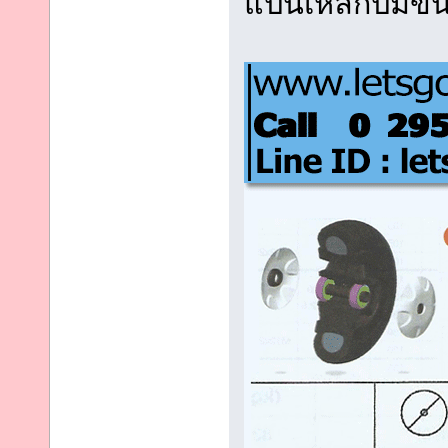
แป้นเหล็กปั๊มขึ