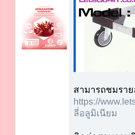
สามารถชมรายละเอ
https://www.le
ลี่อลูมิเนียม