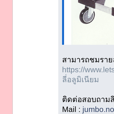
สามารถชมรายละเอ
https://www.le
ลี่อลูมิเนียม
ติดต่อสอบถามสิน
Mail :
jumbo.n