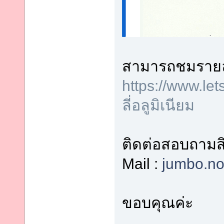
สามารถชมรายละเอ
https://www.le
ลี่อลูมิเนียม
ติดต่อสอบถามสิน
Mail :
jumbo.n
ขอบคุณค่ะ