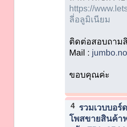
https://www.le
ลี่อลูมิเนียม
ติดต่อสอบถามสิน
Mail :
jumbo.n
ขอบคุณค่ะ
4
รวมเวบบอร์ด
โพสขายสินค้าฟ