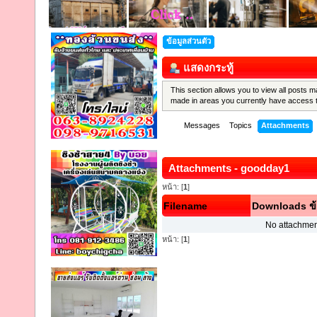
ข้อมูลส่วนตัว
แสดงกระทู้
This section allows you to view all posts 
made in areas you currently have access 
Messages
Topics
Attachments
Attachments - goodday1
หน้า: [
1
]
Filename
Downloads
ข
No attachmen
หน้า: [
1
]