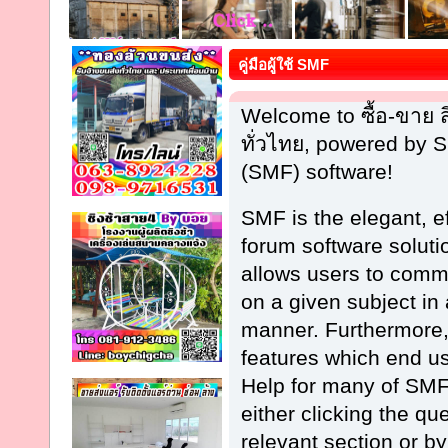
คู่มือผู้ใช้ SMF
Welcome to ซื้อ-ขาย
ทั่วไทย, powered by
(SMF) software!
SMF is the elegant, e
forum software solution
allows users to commu
on a given subject in
manner. Furthermore,
features which end u
Help for many of SMF
either clicking the qu
relevant section or by