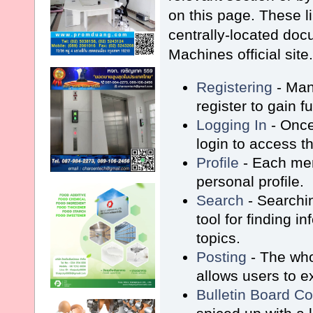
on this page. These l
centrally-located do
Machines official site
Registering
- Man
register to gain f
Logging In
- Once
login to access t
Profile
- Each me
personal profile.
Search
- Searchin
tool for finding i
topics.
Posting
- The who
allows users to 
Bulletin Board C