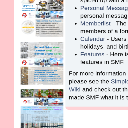
spiced up with a l
Personal Messa
personal message
Memberlist
- The 
members of a fo
Calendar
- Users 
holidays, and bir
Features
- Here i
features in SMF.
For more information
please see the
Simpl
Wiki
and check out t
made SMF what it is 