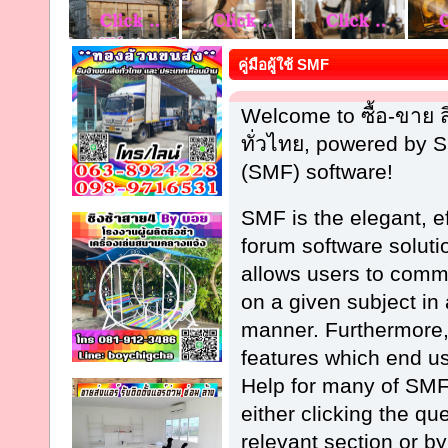
คู่มือผู้ใช้ SMF
Welcome to ซื้อ-ขาย
ทั่วไทย, powered by
(SMF) software!
SMF is the elegant, e
forum software solution
allows users to commu
on a given subject in
manner. Furthermore,
features which end u
Help for many of SMF
either clicking the qu
relevant section or by