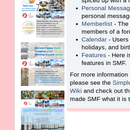
spiced up with a l
Personal Messa
personal message
Memberlist
- The 
members of a fo
Calendar
- Users 
holidays, and bir
Features
- Here i
features in SMF.
For more information
please see the
Simpl
Wiki
and check out t
made SMF what it is 