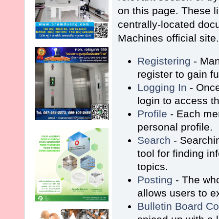
on this page. These l
centrally-located do
Machines official site
Registering
- Man
register to gain f
Logging In
- Once
login to access t
Profile
- Each me
personal profile.
Search
- Searchin
tool for finding i
topics.
Posting
- The who
allows users to 
Bulletin Board C