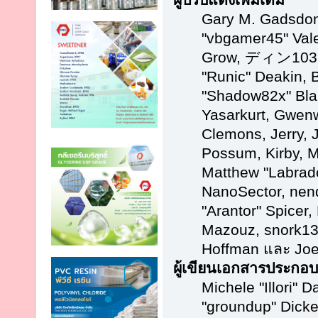
Gary M. Gadsdon
"vbgamer45" Vale
Grow, ディン1031, 
"Runic" Deakin, 
"Shadow82x" Blab
Yasarkurt, Gwenw
Clemons, Jerry, 
Possum, Kirby, 
Matthew "Labrado
NanoSector, nend
"Arantor" Spicer,
Mazouz, snork13,
Hoffman และ Joe
ผู้เขียนเอกสารประกอบ
Michele "Illori" D
"groundup" Dicke