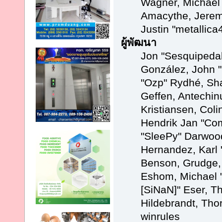
Wagner, Michael
Amacythe, Jerem
Justin "metallic
ผู้พัฒนา
Jon "Sesquipedali
González, John "
"Ozp" Rydhé, Sh
Geffen, Antechinu
Kristiansen, Col
Hendrik Jan "Com
"SleePy" Darwoo
Hernandez, Karl 
Benson, Grudge,
Eshom, Michael "
[SiNaN]" Eser, T
Hildebrandt, Tho
winrules