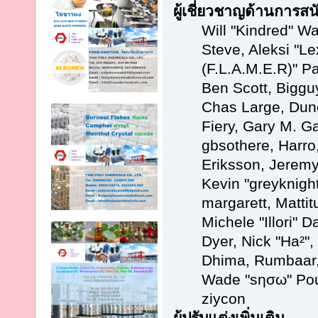
ผู้เชี่ยวชาญด้านการสน
Will "Kindred" Wa
Steve, Aleksi "Le
(F.L.A.M.E.R)" Pa
Ben Scott, Biggu
Chas Large, Dun
Fiery, Gary M. G
gbsothere, Harro
Eriksson, Jeremy
Kevin "greyknight
margarett, Matti
Michele "Illori" D
Dyer, Nick "Ha²",
Dhima, Rumbaar, 
Wade "sησω" Pou
ziycon
ผู้ปรับแต่งเพิ่มเติม