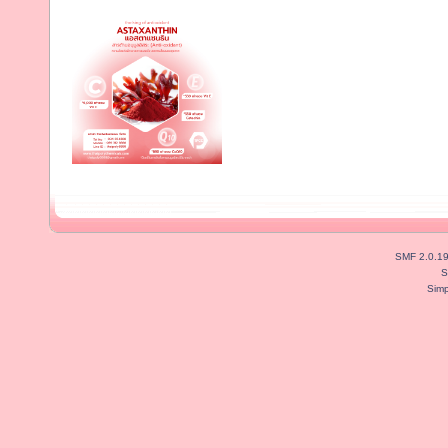
SMF 2.0.1
S
Simp