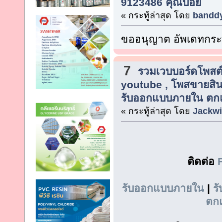
9123486 คุณบอย
« กระทู้ล่าสุด โดย
bandd
ขออนุญาต อัพเดทกระท
7
รวมเวบบอร์ดโพสต์
youtube , โพสขายสิน
รับออกแบบภายใน ตกแต
« กระทู้ล่าสุด โดย
Jackwi
ติดต่อ
รับออกแบบภายใน
|
ร
ตก