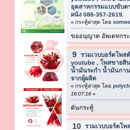
อุตสาหกรรมแบบขับตรง 
ผนัง 086-357-2619.
« กระทู้ล่าสุด โดย
somwa
ขออนุญาต อัพเดทกระท
9
รวมเวบบอร์ดโพสต์
youtube , โพสขายสิน
น้ำมันระกำ น้ำมันกาน
จากผู้ผลิต
« กระทู้ล่าสุด โดย
polych
16:07:16
»
ดันกระทู้
10
รวมเวบบอร์ดโพสต