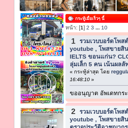
กระทู้เมื่อเร็วๆ นี้
หน้า: [
1
]
2
3
...
10
1
รวมเวบบอร์ดโพสต์
youtube , โพสขายสิน
IELTS ขอนแก่น? CL
ลุ่มเล็ก 5 คน เน้นผลลัพ
« กระทู้ล่าสุด โดย
reggul
16:48:10
»
ขออนุญาต อัพเดทกระท
2
รวมเวบบอร์ดโพสต์
youtube , โพสขายสิน
ตรวจประวัติอาชญากรรม