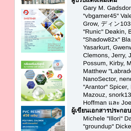
Gary M. Gadsdon
"vbgamer45" Vale
Grow, ディン1031, 
"Runic" Deakin, 
"Shadow82x" Blab
Yasarkurt, Gwenw
Clemons, Jerry, 
Possum, Kirby, 
Matthew "Labrado
NanoSector, nend
"Arantor" Spicer,
Mazouz, snork13,
Hoffman และ Joe
ผู้เขียนเอกสารประกอบ
Michele "Illori" D
"groundup" Dicke