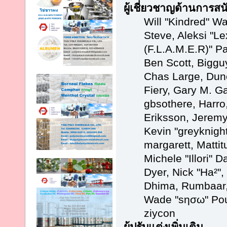
ผู้เชี่ยวชาญด้านการสน
Will "Kindred" Wa
Steve, Aleksi "Le
(F.L.A.M.E.R)" Pa
Ben Scott, Biggu
Chas Large, Dun
Fiery, Gary M. G
gbsothere, Harro
Eriksson, Jeremy
Kevin "greyknight
margarett, Matti
Michele "Illori" D
Dyer, Nick "Ha²",
Dhima, Rumbaar, 
Wade "sησω" Pou
ziycon
ผู้ปรับแต่งเพิ่มเติม