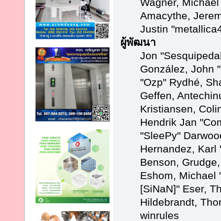
Wagner, Michael
Amacythe, Jerem
Justin "metallic
ผู้พัฒนา
Jon "Sesquipedali
González, John "
"Ozp" Rydhé, Sh
Geffen, Antechinu
Kristiansen, Col
Hendrik Jan "Com
"SleePy" Darwoo
Hernandez, Karl 
Benson, Grudge,
Eshom, Michael "
[SiNaN]" Eser, T
Hildebrandt, Tho
winrules