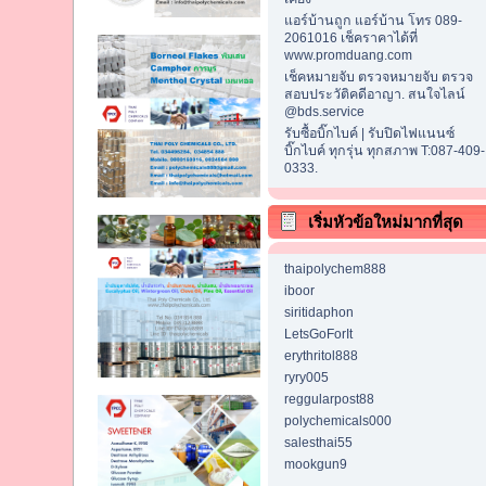
แอร์บ้านถูก แอร์บ้าน โทร 089-
2061016 เช็คราคาได้ที่
www.promduang.com
เช็คหมายจับ ตรวจหมายจับ ตรวจ
สอบประวัติคดีอาญา. สนใจไลน์
@bds.service
รับซื้อบิ๊กไบค์ | รับปิดไฟแนนซ์
บิ๊กไบค์ ทุกรุ่น ทุกสภาพ T:087-409-
0333.
เริ่มหัวข้อใหม่มากที่สุด
thaipolychem888
iboor
siritidaphon
LetsGoForIt
erythritol888
ryry005
reggularpost88
polychemicals000
salesthai55
mookgun9