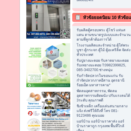
หัวข้อยอดนิยม 10 หัวข้อแ
รับผลิตตู้ครอบพระ ตู้โชว์ แท่นส
แตน ตามขนาดรูปแบบและจำนวน
ตามที่ลูกค้าต้องการได้
โรงงานผลิตและจำหน่าย ตู้ใส่พระ
บูชา ตู้กระจก ตู้ไม้ ตู้อะคริลิค จัดส่ง
ทั่วประเทศ
รับปูยางมะตอย รับลาดยางมะตอย
รับเทยางมะตอย T:0982399825,
085-3402700.ช่างหนุ่ม
รับกำจัดปลวกในขอนแก่น รับ
กำจัดปลวกภาคอีสาน อุดรธานี
ร้อยเอ็ด มหาสารคาม*
พัดลมอุตสาหกรรม, พัดลม
อุตสาหกรรมติดผนัง ปรับแรงลมได้
3ระดับ คุณภาพดี
ชิงช้าเหล็ก เครื่องเล่นสนามกลาง
แจ้ง ส่งฟรีให้ถึงที่ โทร 081-
9123486 คุณบอย
แอร์บ้าน แอร์บ้านราคาส่ง แอร์
บ้านราคาถูก กรุงเทพ พื้นที่ใกล้
เคียง