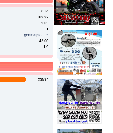
0.14
189.92
9.05
1
genmatproduct
43.00
1:0
33534