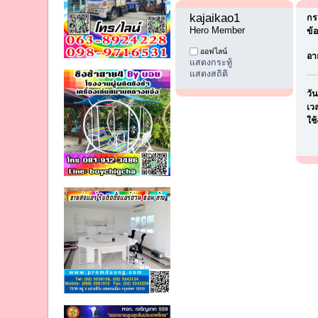
kajaikao1 
กระ
Hero Member
ข้
ออฟไลน์
อาย
แสดงกระทู้
แสดงสถิติ
วั
เวล
ใช