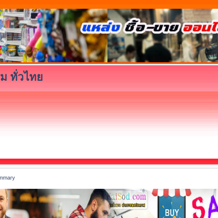
ม ทั่วไทย
mmary