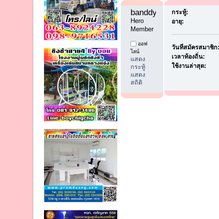
banddyes1 
กระทู้:
Hero 
อายุ:
Member
ออฟ
วันที่สมัครสมาชิก
ไลน์
เวลาท้องถิ่น:
แสดง
ใช้งานล่าสุด:
กระทู้
แสดง
สถิติ