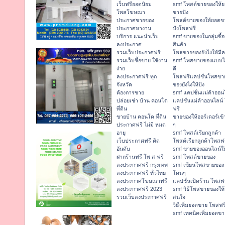
เว็บฟรียอดนิยม
smf โพสต์ขายของให้
โพสโฆษณา
ขายปัง
ประกาศขายของ
โพสต์ขายของให้ยอดข
ประกาศหางาน
ปังโพสฟรี
บริการ แนะนำเว็บ
smf ขายของในกลุ่มซื้
ลงประกาศ
สินค้า
รวมเว็บประกาศฟรี
โพสขายของยังไงให้มีค
รวมเว็บซื้อขาย ใช้งาน
smf โพสขายของแบบ
ง่าย
ดี
ลงประกาศฟรี ทุก
โพสฟรีแคปชั่นโพสขา
จังหวัด
ของยังไงให้ปัง
ต้องการขาย
smf แคปชั่นแม่ค้าออน
ปล่อยเช่า บ้าน คอนโด
แคปชั่นแม่ค้าออนไลน์
ที่ดิน
ฟรี
ขายบ้าน คอนโด ที่ดิน
ขายของให้ออร์เดอร์เข้
ประกาศฟรี ไม่มี หมด
ๆ
อายุ
smf โพสต์เรียกลูกค้า
เว็บประกาศฟรี ติด
โพสต์เรียกลูกค้าโพสฟ
อันดับ
smf ขายของออนไลน์ให
ฝากร้านฟรี โพ ส ฟรี
smf โพสต์ขายของ
ลงประกาศฟรี กรุงเทพ
smf เขียนโพสขายของ
ลงประกาศฟรี ทั่วไทย
โดนๆ
ลงประกาศโฆษณาฟรี
แคปชั่นเปิดร้าน โพสฟ
ลงประกาศฟรี 2023
smf วิธีโพสขายของให้
รวมเว็บลงประกาศฟรี
สนใจ
วิธีเพิ่มยอดขาย โพสฟร
smf เทคนิคเพิ่มยอดขา