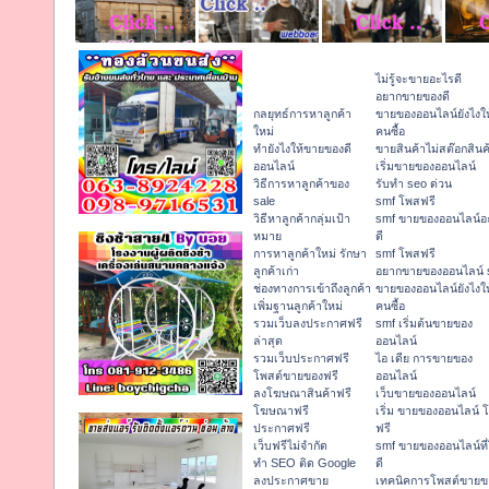
ไม่รู้จะขายอะไรดี
อยากขายของดี
กลยุทธ์การหาลูกค้า
ขายของออนไลน์ยังไงให
ใหม่
คนซื้อ
ทํายังไงให้ขายของดี
ขายสินค้าไม่สต๊อกสินค
ออนไลน์
เริ่มขายของออนไลน์
วิธีการหาลูกค้าของ
รับทำ seo ด่วน
sale
smf โพสฟรี
วิธีหาลูกค้ากลุ่มเป้า
smf ขายของออนไลน์อ
หมาย
ดี
การหาลูกค้าใหม่ รักษา
smf โพสฟรี
ลูกค้าเก่า
อยากขายของออนไลน์ 
ช่องทางการเข้าถึงลูกค้า
ขายของออนไลน์ยังไงให
เพิ่มฐานลูกค้าใหม่
คนซื้อ
รวมเว็บลงประกาศฟรี
smf เริ่มต้นขายของ
ล่าสุด
ออนไลน์
รวมเว็บประกาศฟรี
ไอ เดีย การขายของ
โพสต์ขายของฟรี
ออนไลน์
ลงโฆษณาสินค้าฟรี
เว็บขายของออนไลน์
โฆษณาฟรี
เริ่ม ขายของออนไลน์ 
ประกาศฟรี
ฟรี
เว็บฟรีไม่จำกัด
smf ขายของออนไลน์ที
ทำ SEO ติด Google
ดี
ลงประกาศขาย
เทคนิคการโพสต์ขายข