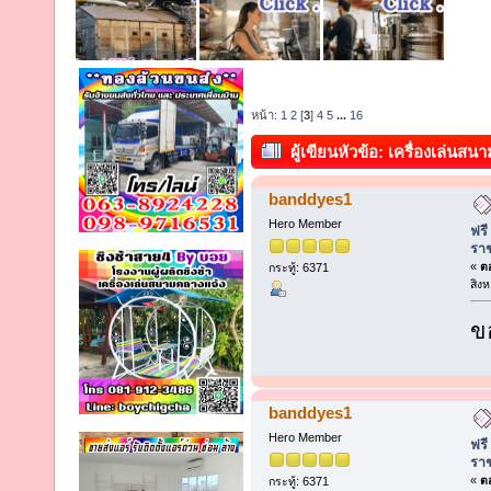
หน้า:
1
2
[
3
]
4
5
...
16
ผู้เขียน
หัวข้อ: เครื่องเล่นสน
ที่ราชการ โทร 081-9123486 (อ่าน
banddyes1
Hero Member
ฟรี
รา
«
ตอ
กระทู้: 6371
สิง
ข
banddyes1
Hero Member
ฟรี
รา
«
ตอ
กระทู้: 6371