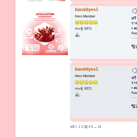
banddyes1
Hero Member
ฟรี
รา
«
ตอ
กระทู้: 6371
กัน
ข
banddyes1
Hero Member
ฟรี
รา
«
ตอ
กระทู้: 6371
กัน
ข
หน้า:
1
2
[
3
]
4
5
...
16