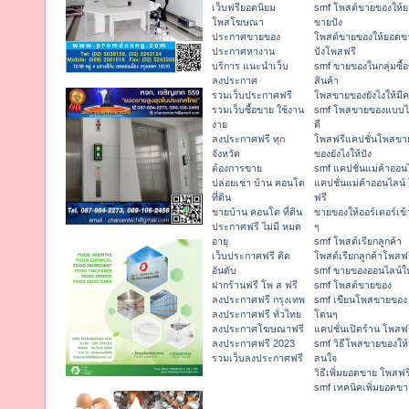
เว็บฟรียอดนิยม
smf โพสต์ขายของให้
โพสโฆษณา
ขายปัง
ประกาศขายของ
โพสต์ขายของให้ยอดข
ประกาศหางาน
ปังโพสฟรี
บริการ แนะนำเว็บ
smf ขายของในกลุ่มซื้
ลงประกาศ
สินค้า
รวมเว็บประกาศฟรี
โพสขายของยังไงให้มีค
รวมเว็บซื้อขาย ใช้งาน
smf โพสขายของแบบ
ง่าย
ดี
ลงประกาศฟรี ทุก
โพสฟรีแคปชั่นโพสขา
จังหวัด
ของยังไงให้ปัง
ต้องการขาย
smf แคปชั่นแม่ค้าออน
ปล่อยเช่า บ้าน คอนโด
แคปชั่นแม่ค้าออนไลน์
ที่ดิน
ฟรี
ขายบ้าน คอนโด ที่ดิน
ขายของให้ออร์เดอร์เข้
ประกาศฟรี ไม่มี หมด
ๆ
อายุ
smf โพสต์เรียกลูกค้า
เว็บประกาศฟรี ติด
โพสต์เรียกลูกค้าโพสฟ
อันดับ
smf ขายของออนไลน์ให
ฝากร้านฟรี โพ ส ฟรี
smf โพสต์ขายของ
ลงประกาศฟรี กรุงเทพ
smf เขียนโพสขายของ
ลงประกาศฟรี ทั่วไทย
โดนๆ
ลงประกาศโฆษณาฟรี
แคปชั่นเปิดร้าน โพสฟ
ลงประกาศฟรี 2023
smf วิธีโพสขายของให้
รวมเว็บลงประกาศฟรี
สนใจ
วิธีเพิ่มยอดขาย โพสฟร
smf เทคนิคเพิ่มยอดขา