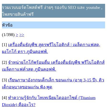
รวมเวบบอร์ดโพสต์ฟรี ง่ายๆ รองรับ SEO และ youtube ,
โพสขายสินค้าฟรี
หัวข้อ
(1/398)
>
>>
[1]
เครื่องดื่มธัญพืช สูตรพรีไบโอติกส์ | เมล็ดกาแฟสด,
ผงโกโก้ ตรา ภูมีนคอฟฟ์.
[2]
จำหน่ายโกโก้พร้อมดื่ม เครื่องดื่มธัญพืช พรีไบโอติกส์
เมล็ดกาแฟคั่วสด ภูมีนคอฟฟ์.
[3]
เรียนภาษาอังกฤษเด็กเล็ก ขอนแก่น (อายุ 3-15 ปี), ติว
เด็กอนุบาลขอนแก่น ฟัง-พูด
[4]
ทำความรู้จักกับ ไทเทเนียมไดออกไซด์ (Titanium
Dioxide) คืออะไร?