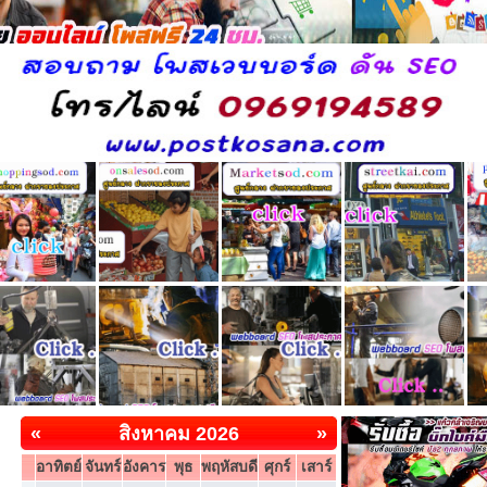
«
สิงหาคม 2026
»
อาทิตย์
จันทร์
อังคาร
พุธ
พฤหัสบดี
ศุกร์
เสาร์