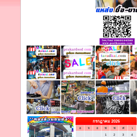
กรกฎาคม 2026
อ
จ
อ
พ
พ
ศ
เ
1
2
3
4