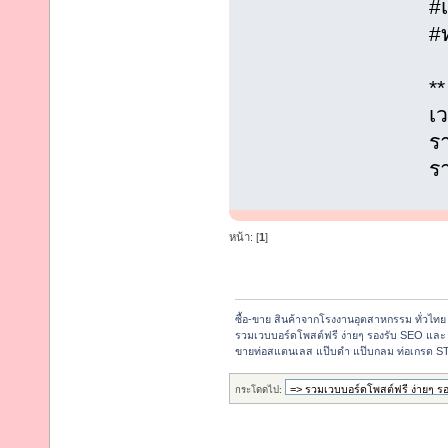
#
#ท
*
เว
ร
รา
หน้า: [
1
]
ซื้อ-ขาย สินค้าจากโรงงานอุตสาหกรรม ทั่วไทย
รวมเวบบอร์ดโพสต์ฟรี ง่ายๆ รองรับ SEO และ 
ขายท่อสแตนเลส แป๊บดำ แป๊บกลม ท่อเกรด STK
กระโดดไป: