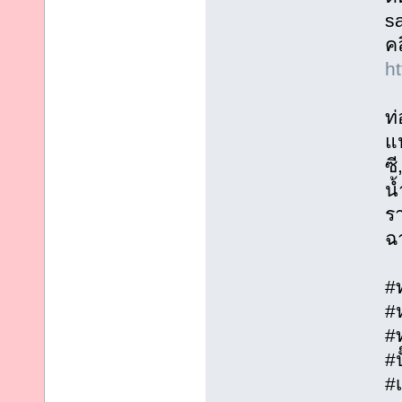
s
คล
h
ท
แป
ซี
น
รา
ฉ
#
#
#ท
#ป
#เ