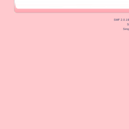
SMF 2.0.1
S
Simp