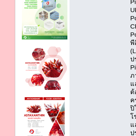
Pi
U
Po
C
Po
พี
(L
ป
P
ภ
แ
ต
ค
ป
โร
แ
ป