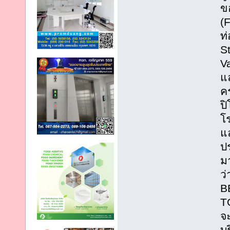
ขอ
(F
ท่
St
V
แ
ค
ป
โร
แ
ป
มา
ว
B
T
จ
บร