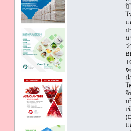
ป
โร
แ
ป
มา
ว
B
T
จ
น
โ
จี
บร
เข
(
แ