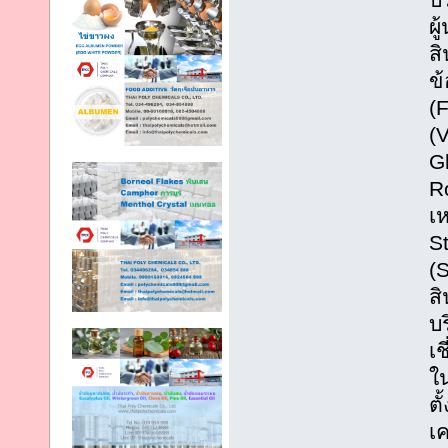
ผ
ส
ข้
(F
(V
Gl
R
เห
St
(
ส
บร
เ
ใ
ต
เ