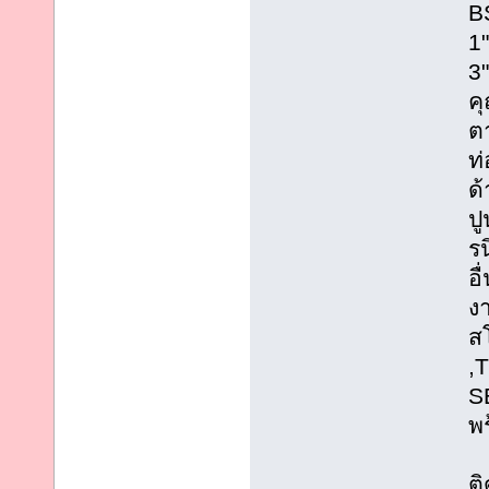
B
1"
3"
ค
ต
ท
ด
ปู
ร
อ
งา
ส
,
S
พร
ติ