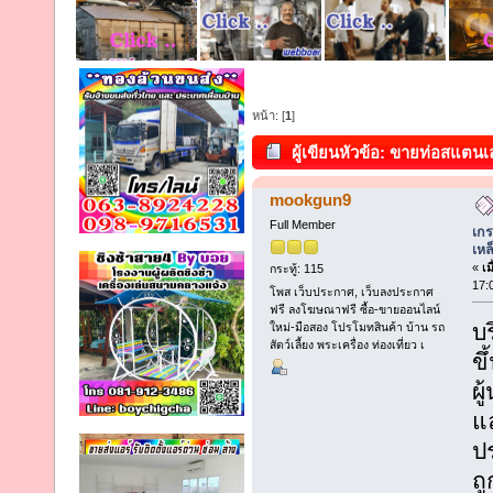
หน้า: [
1
]
ผู้เขียน
หัวข้อ: ขายท่อสแตน
เหล็กดำ ท่อเหล็ก ท่อสตีมดำ (อ่าน
mookgun9
Full Member
เกร
เหล
«
เม
กระทู้: 115
17:
โพส เว็บประกาศ, เว็บลงประกาศ
ฟรี ลงโฆษณาฟรี ซื้อ-ขายออนไลน์
บร
ใหม่-มือสอง โปรโมทสินค้า บ้าน รถ
สัตว์เลี้ยง พระเครื่อง ท่องเที่ยว เ
ขึ
ผู
แ
ป
ถ