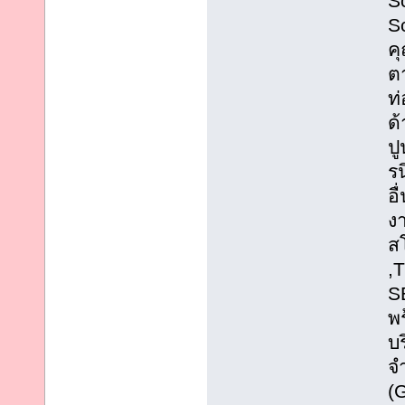
S
S
ค
ต
ท
ด
ปู
ร
อ
งา
ส
,
S
พร
บร
จ
(