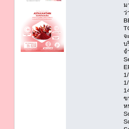
มา
ว
B
T
จ
บร
จ
S
E
1/
1/
14
ข
ห
S
S