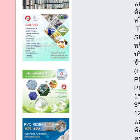
แ
ต
ส
,
S
พร
บร
จ
(
P
P
1"
3"
12
แ
ต
ค