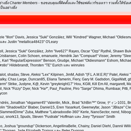
่างยิ่ง Charter Members - ขอขอบคุณที่ติดตั้งและใช้ซอฟต์แวร์ของเรา รวมทั้งให้ข
็นอย่างยิ่ง
hele "Illori" Davis, Jessica "Suki" González, Will "Kindred" Wagner, Michael "Oldi
ละ Justin "metallica48423" O'Leary
ll, Jessica "Suki" González, John "live627" Rayes, Oscar "Ozp" Rydhé, Shawn Bule
 Kristiansen, Colin Schoen, emanuele, Hendrik Jan "Compuart" Visser, Jeremy "Sl
 Karl "RegularExpression" Benson, Grudge, Michael "Oldiesmann" Eshom, Michael 
rstio" Hildebrandt, Thorsten "TE" Eurich และ winrules
alot, shadav, Steve, Aleksi "Lex" Kilpinen, JimM, Adish "(F.L.A.M.E.R)" Patel, Aleksi 
alky, Chas Large, Duncan85, Eliana Tamerin, Fiery, Gary M. Gadsdon, GigaWatt, gb
rm" Strike, Justyne, K@, Kevin "greyknight17" Hou, KGIII, Kill Em All, margarett, Ma
Phil, Nick "Fizzy" Dyer, Nick "Ha²", Paul_Pauline, Piro "Sarge" Dhima, Rumbaar, Pit
iycon
drés, Jonathan "vbgamer45" Valentin, Mick., Brad "IchBin™" Grow, ディン1031, Bra
olin "Shadow82x" Blaber, Daniel15, Eren Yasarkurt, Gwenwyfar, Jason "JBlaze" Cle
 "SlammedDime" Zuba, Matthew "Labradoodle-360" Kerle, NanoSector, nend, Nibogo,
uz, snork13, Spuds, Steven "Fustrate" Hoffman และ Joey "Tyrsson" Smith
isado, Joshua "groundup" Dickerson, AngellinaBelle, Chainy, Daniel Diehl, Dannii Wi
" Thorsen, Jade Elizabeth Trainor และ Peter Duggan