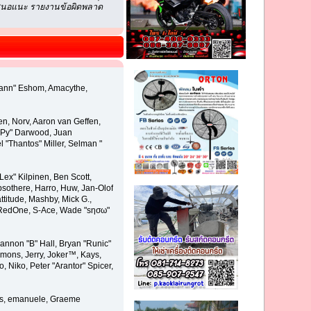
้อเสนอแนะ รายงานข้อผิดพลาด
esmann" Eshom, Amacythe,
n, Norv, Aaron van Geffen,
eePy" Darwood, Juan
"Thantos" Miller, Selman "
"Lex" Kilpinen, Ben Scott,
sothere, Harro, Huw, Jan-Olof
ttitude, Mashby, Mick G.,
ti, RedOne, S-Ace, Wade "sησω"
nnon "B" Hall, Bryan "Runic"
mons, Jerry, Joker™, Kays,
 Niko, Peter "Arantor" Spicer,
llis, emanuele, Graeme