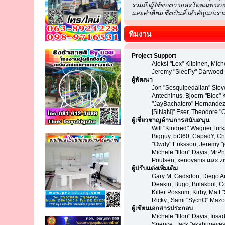
รวมถึงผู้ใช้ของเราและโดยเฉพาะอย
และคำติชม ซึ่งเป็นสิ่งสำคัญแก่เราเป
ทีมงาน
Project Support
Aleksi "Lex" Kilpinen, Mic
Jeremy "SleePy" Darwood แ
ผู้พัฒนา
Jon "Sesquipedalian" Stove
Antechinus, Bjoern "Bloc"
"JayBachatero" Hernandez,
[SiNaN]" Eser, Theodore "O
ผู้เชี่ยวชาญด้านการสนับสนุน
Will "Kindred" Wagner, lurk
Bigguy, br360, CapadY, Ch
"Owdy" Eriksson, Jeremy "je
Michele "Illori" Davis, Mr
Poulsen, xenovanis และ z
ผู้ปรับแต่งเพิ่มเติม
Gary M. Gadsdon, Diego An
Deakin, Bugo, Bulakbol, C
Killer Possum, Kirby, Matt
Ricky., Sami "SychO" Mazo
ผู้เขียนเอกสารประกอบ
Michele "Illori" Davis, Ir
Spence, Jack "akabugeyes