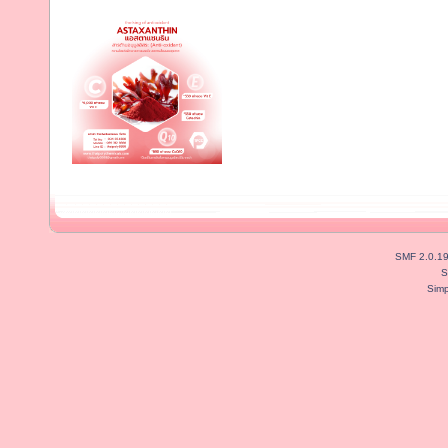
SMF 2.0.1
S
Simp