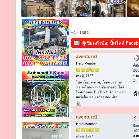
หน้า:
1
[
2
]
3
4
ผู้เขียน
หัวข้อ: ปั้มไลค์ Face
100% | Autobotkub (อ่าน 186 คร
aventure1
Hero Member
ติด
100
«
ตอ
กระทู้: 1727
มิถ
โพส เว็บประกาศ, เว็บลงประกาศ
ฟรี ลงโฆษณาฟรี ซื้อ-ขายออนไลน์
ดั
ใหม่-มือสอง โปรโมทสินค้า บ้าน รถ
สัตว์เลี้ยง พระเครื่อง ท่องเที่ยว เ
aventure1
Hero Member
ติด
100
«
ตอ
กระทู้: 1727