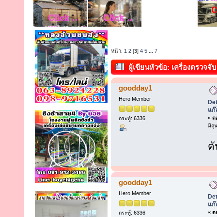
หน้า:
1
2
[
3
]
4
5
...
7
ผู้เขียน
หัวข้อ: เครื่องตรวจจับ
รั่ว คืออะไร? (อ่าน 1399 ครั้ง)
goodday1
Hero Member
Det
แก๊
«
ตอ
กระทู้: 6336
มิถ
ดั
goodday1
Hero Member
Det
แก๊
«
ตอ
กระทู้: 6336