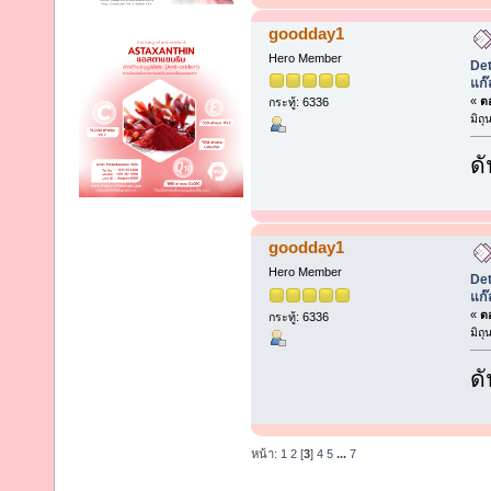
goodday1
Hero Member
Det
แก๊
«
ตอ
กระทู้: 6336
มิถ
ดั
goodday1
Hero Member
Det
แก๊
«
ตอ
กระทู้: 6336
มิถ
ดั
หน้า:
1
2
[
3
]
4
5
...
7