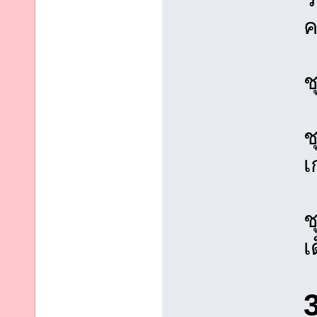
ค
ช
ช
เ
ช
เ