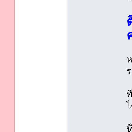
ห
ร
ท
ไ
ท