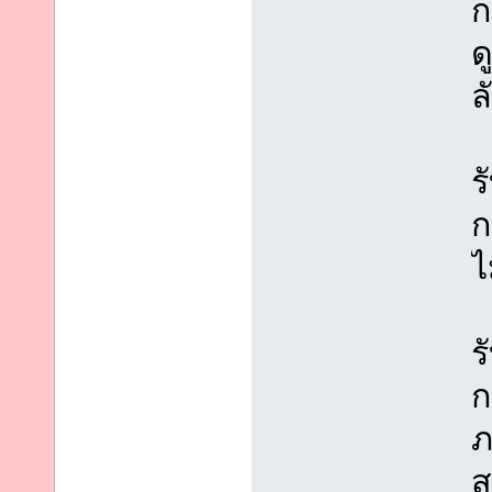
ก
ด
ล
ร
ก
ไ
ร
ก
ภ
ส