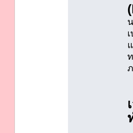
น
เ
แ
ท
ภ