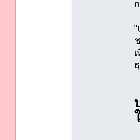
ก
"
ช
เ
ธ