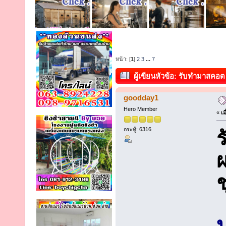
หน้า: [
1
]
2
3
...
7
ผู้เขียน
หัวข้อ: รับทำมาสคอต
goodday1
Hero Member
«
เม
กระทู้: 6316