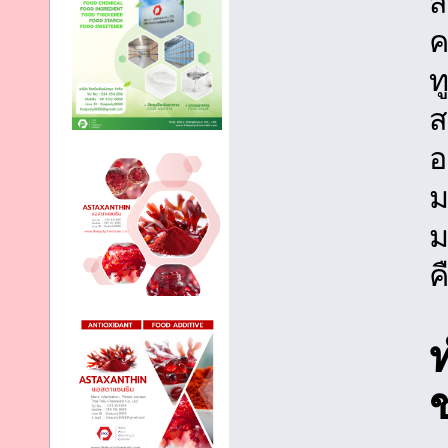
ส
ค
ท
ส
อ
ม
ม
ค