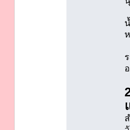
น
น
ห
ร
อ
ส
ว