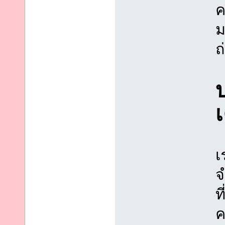
ค
ม
ถ
เ
เ
จ
ท
ค