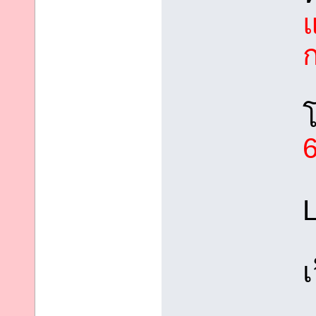
แ
โ
L
เ