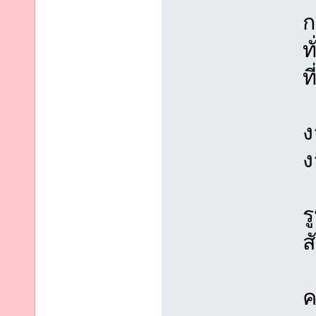
ก
ท
ท
ง
ง
ร
ส
ค