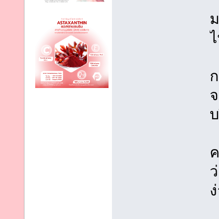
ม
ไ
ก
จ
บ
ค
ว
ง