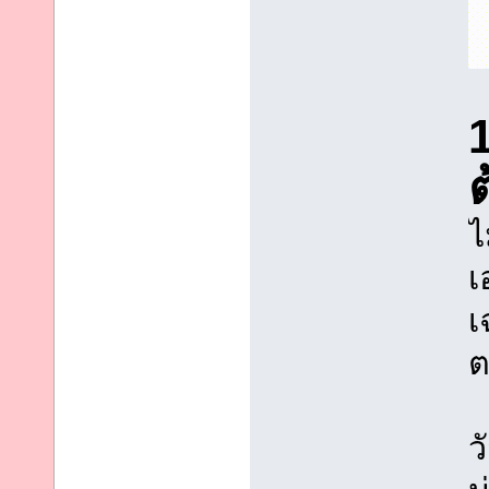
ไ
เ
เ
ต
ว