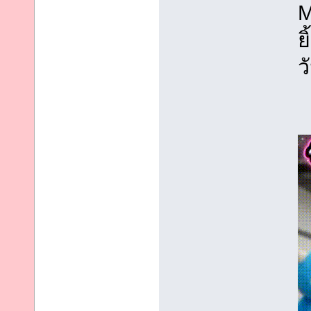
M
ย
ว