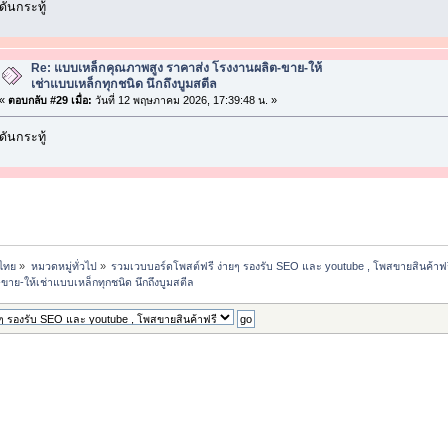
ดันกระทู้
Re: แบบเหล็กคุณภาพสูง ราคาส่ง โรงงานผลิต-ขาย-ให้
เช่าแบบเหล็กทุกชนิด นึกถึงบูมสตีล
«
ตอบกลับ #29 เมื่อ:
วันที่ 12 พฤษภาคม 2026, 17:39:48 น. »
ดันกระทู้
วไทย
»
หมวดหมู่ทั่วไป
»
รวมเวบบอร์ดโพสต์ฟรี ง่ายๆ รองรับ SEO และ youtube , โพสขายสินค้าฟร
าย-ให้เช่าแบบเหล็กทุกชนิด นึกถึงบูมสตีล