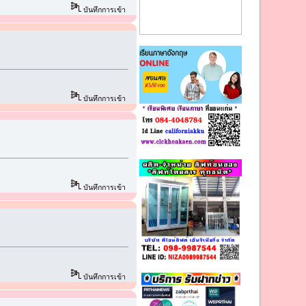
บันทึกการเข้า
บันทึกการเข้า
บันทึกการเข้า
บันทึกการเข้า