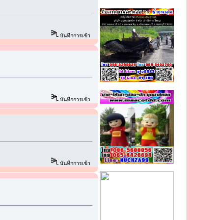
บันทึกการเข้า
บันทึกการเข้า
บันทึกการเข้า