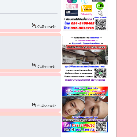
บันทึกการเข้า
บันทึกการเข้า
บันทึกการเข้า