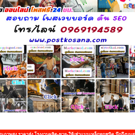
ุณภาพสูง ราคาส่ง โรงงานผลิต-ขาย-ให้เช่าแบบเหล็กทุกชนิด นึกถึงบูมสตี