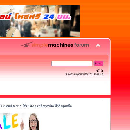
ข่าว:
โรงงานอุตสาหกรรมโพสฟรี
รงงานผลิต-ขาย-ให้เช่าแบบเหล็กทุกชนิด นึกถึงบูมสตีล