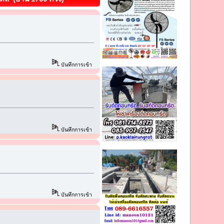
บันทึกการเข้า
บันทึกการเข้า
บันทึกการเข้า