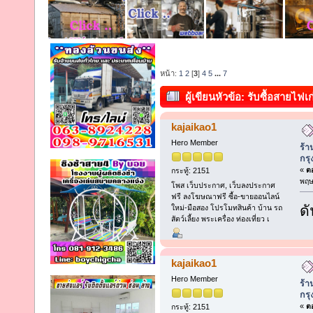
หน้า:
1
2
[
3
]
4
5
...
7
ผู้เขียน
หัวข้อ: รับซื้อสายไฟเก
กรุงเทพฯ และปริมณฑล (อ่าน 179
kajaikao1
Hero Member
ร้า
กร
«
ตอ
กระทู้: 2151
พฤษ
โพส เว็บประกาศ, เว็บลงประกาศ
ฟรี ลงโฆษณาฟรี ซื้อ-ขายออนไลน์
ดั
ใหม่-มือสอง โปรโมทสินค้า บ้าน รถ
สัตว์เลี้ยง พระเครื่อง ท่องเที่ยว เ
kajaikao1
Hero Member
ร้า
กร
«
ตอ
กระทู้: 2151