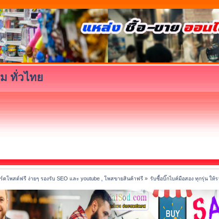
ม ทั่วไทย
์ดโพสต์ฟรี ง่ายๆ รองรับ SEO และ youtube , โพสขายสินค้าฟรี
»
รับซื้อบิ๊กไบค์มือสอง ทุกรุ่น 