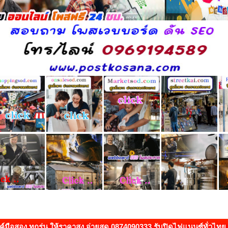
กไบค์มือสอง ทุกรุ่น ให้ราคาสูง จ่ายสด 0874090333 รับปิดไฟแนนซ์ทั่วไทย.