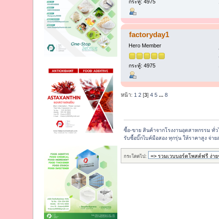
กระทู้: 4975
factoryday1
Hero Member
กระทู้: 4975
หน้า:
1
2
[
3
]
4
5
...
8
ซื้อ-ขาย สินค้าจากโรงงานอุตสาหกรรม ทั่
รับซื้อบิ๊กไบค์มือสอง ทุกรุ่น ให้ราคาสูง 
กระโดดไป: