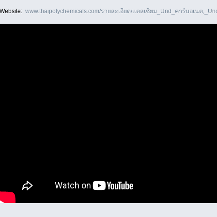
Website:
www.thaipolychemicals.com/รายละเอียด/แคลเซียม_Und_คาร์บอเนต,_U