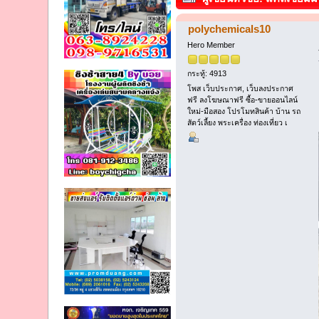
polychemicals10
Hero Member
กระทู้: 4913
โพส เว็บประกาศ, เว็บลงประกาศ
ฟรี ลงโฆษณาฟรี ซื้อ-ขายออนไลน์
ใหม่-มือสอง โปรโมทสินค้า บ้าน รถ
สัตว์เลี้ยง พระเครื่อง ท่องเที่ยว เ