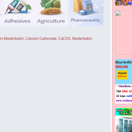
um Masterbatch, Calcium Carbonate, CaCO3, Masterbatch