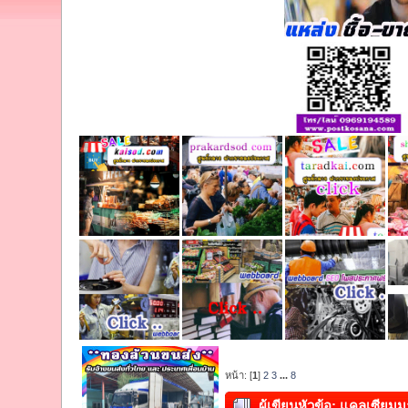
หน้า: [
1
]
2
3
...
8
ผู้เขียน
หัวข้อ: แคลเซียมม