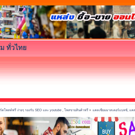
ม ทั่วไทย
์ดโพสต์ฟรี ง่ายๆ รองรับ SEO และ youtube , โพสขายสินค้าฟรี
»
แคลเซียมมาสเตอร์แบทช์, แคล