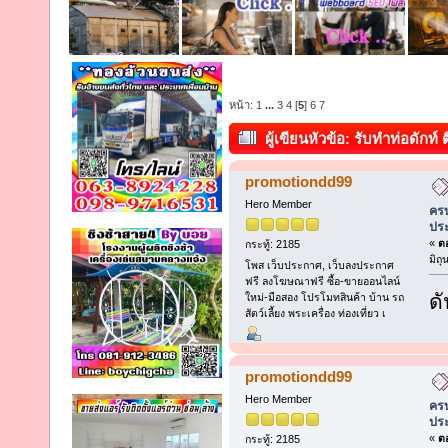
หน้า:
1
...
3
4
[
5
]
6
7
ผู้เขียน
หัวข้อ: รับทำท่อดักท์
อาชีพประสบการณ์กว่า 25 ปี (อ่าน
promotiondd99
Hero Member
ครบ
ประ
«
ตอ
กระทู้: 2185
มิถ
โพส เว็บประกาศ, เว็บลงประกาศ
ฟรี ลงโฆษณาฟรี ซื้อ-ขายออนไลน์
ดั
ใหม่-มือสอง โปรโมทสินค้า บ้าน รถ
สัตว์เลี้ยง พระเครื่อง ท่องเที่ยว เ
promotiondd99
Hero Member
ครบ
ประ
«
ตอ
กระทู้: 2185