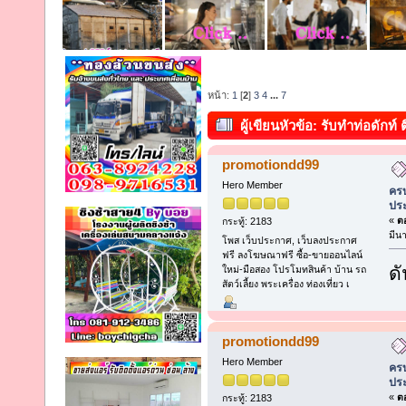
หน้า:
1
[
2
]
3
4
...
7
ผู้เขียน
หัวข้อ: รับทำท่อดักท์
อาชีพประสบการณ์กว่า 25 ปี (อ่าน
promotiondd99
Hero Member
ครบ
ประ
«
ตอ
กระทู้: 2183
มีน
โพส เว็บประกาศ, เว็บลงประกาศ
ฟรี ลงโฆษณาฟรี ซื้อ-ขายออนไลน์
ดั
ใหม่-มือสอง โปรโมทสินค้า บ้าน รถ
สัตว์เลี้ยง พระเครื่อง ท่องเที่ยว เ
promotiondd99
Hero Member
ครบ
ประ
«
ตอ
กระทู้: 2183