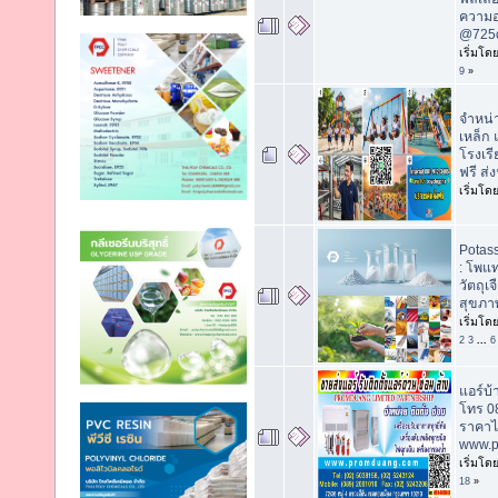
ความอ่
@725c
เริ่มโด
9
»
จำหน่
เหล็ก 
โรงเรี
ฟรี ส่งฟ
เริ่มโด
Potass
: โพแ
วัตถุเ
สุขภา
เริ่มโด
2
3
...
6
แอร์บ้
โทร 0
ราคาได
www.p
เริ่มโด
18
»