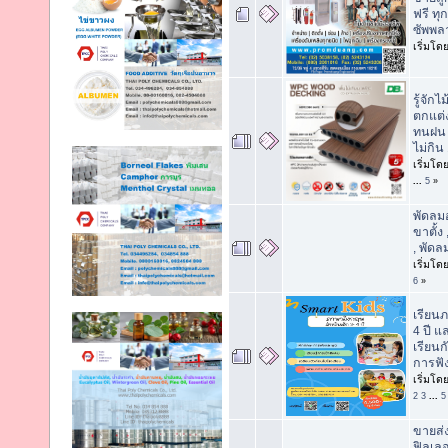
ฟรี ทุ
ซัพพล
เริ่มโด
รู้จักไ
ตกแต่
ทนฝน 
ไม่กิ
เริ่มโด
...
5
»
พัดลม
ขาตั้ง
, พัดล
เริ่มโด
6
»
เรียนภ
4 ปี แ
เรียนก
การฟัง
เริ่มโด
2
3
...
5
ขายส่ง
ฟิลเลอร