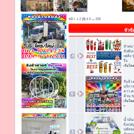
หน้า:
1
2
[
3
]
4
5
...
255
หัวข้
จำหน่า
ถังดับ
เพลิง ร
ริ่ง.
เริ่มโด
รับจ้
บริกา
ลาว ค
ล้วน 
เริ่มโด
»
น้ำมัน
Eucaly
ปตัสออ