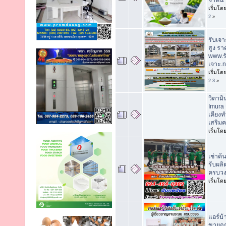
จำหน่
เริ่มโด
2
»
รับเจ
สูง รา
www.รั
เจาะ.n
เริ่มโด
2
3
»
วิตาม
Imura
เคียงท
เสริมค
เริ่มโด
เช่าต้
รับผลิ
ครบวง
เริ่มโด
แอร์บ
ขายถูก