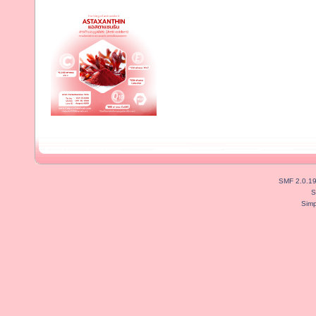
SMF 2.0.1
S
Simp