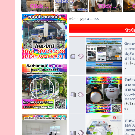
หน้า:
1
[
2
]
3
4
...
255
หัวข้
พัดลม
อากา
ปศุสัต
ฟาร์ม
เริ่มโด
»
รับทำ
มาสคอต
มาสคอ
065-4
Masc
เริ่มโด
9
»
จำหน่
ออกไซ
Dioxi