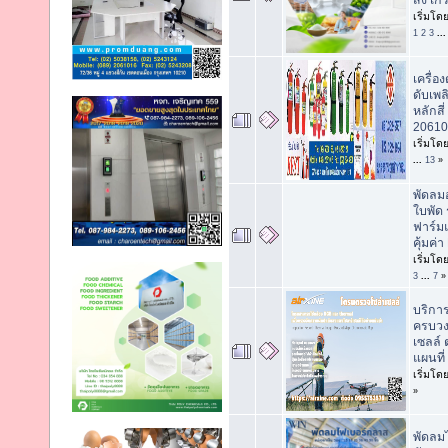
ส่ง เ
เริ่มโด
1
2
3
..
เครื่อ
ดับเพล
หลักสี
20610
เริ่มโด
...
13
»
พัดลม
ใบพัด
ฟาร์ม
คุ้มค่
เริ่มโด
3
...
7
»
บริกา
ครบวง
เซลล์
แผนที่
เริ่มโด
»
พัดลม