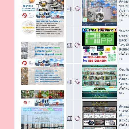
พัดลม
ระบา
คุ้มรา
เริ่มโด
3
»
รับฝา
ประชาส
Backli
โทร 0
94664
เริ่มโด
9
»
ร้านภ
กระจกอ
ตั้งแ
โดยช่
เริ่มโด
10
»
พัดลม
ขนาดให
เพื่อ
สำหรับ
เริ่มโด