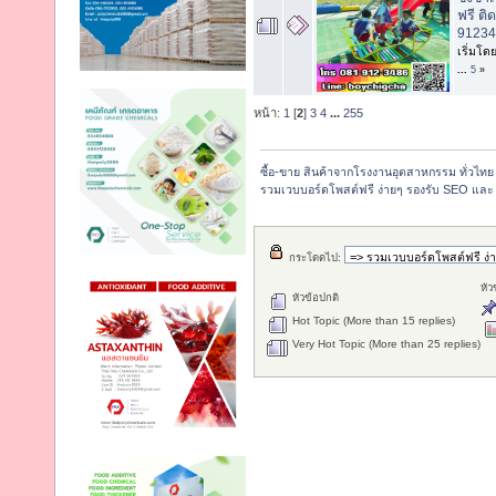
ฟรี ติด
91234
เริ่มโด
...
5
»
หน้า:
1
[
2
]
3
4
...
255
ซื้อ-ขาย สินค้าจากโรงงานอุตสาหกรรม ทั่วไทย
รวมเวบบอร์ดโพสต์ฟรี ง่ายๆ รองรับ SEO และ 
กระโดดไป:
หัว
หัวข้อปกติ
Hot Topic (More than 15 replies)
Very Hot Topic (More than 25 replies)