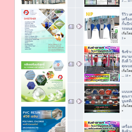
3
...
10
รีวิว เ
เครื่อ
กั้นปีกผ
รถยนต
เริ่มโด
3
»
ชิงช้าเ
สนามก
ถึงที่
คุณบอ
เริ่มโด
...
18
»
แบบเห
คุณภา
บูมสต
เริ่มโด
»
เครื่อ
ชิงช้าเ