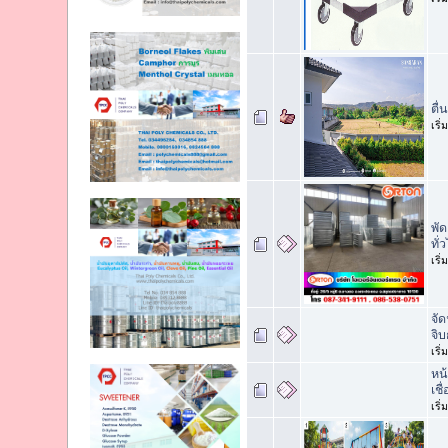
ตื่
เริ
พั
ทั่
เริ
จั
จิ
เริ
หน
เช
เริ