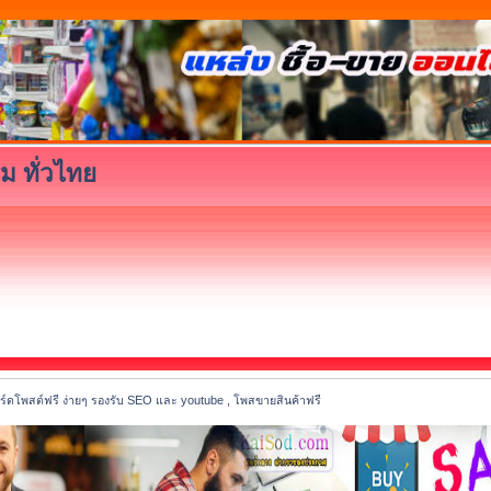
ม ทั่วไทย
์ดโพสต์ฟรี ง่ายๆ รองรับ SEO และ youtube , โพสขายสินค้าฟรี