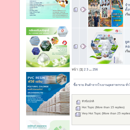
จำ
ตั้ง
เริ
ยูค
ลอ
เริ
หน้า: [
1
]
2
3
...
256
ซื้อ-ขาย สินค้าจากโรงงานอุตสาหกรรม ทั่
หัวข้อปกติ
Hot Topic (More than 15 replies)
Very Hot Topic (More than 25 replies