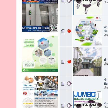
เริ
พา
Re
เริ
บ้า
เริ
ช่
ป้
เริ
จำ
เริ