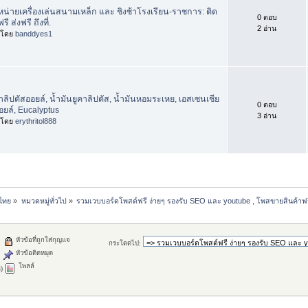
หน่ายเครื่องเล่นสนามเหล็ก และ ชิงช้าโรงเรียน-ราชการ: ติด
0 ตอบ
ฟรี ส่งฟรี ถึงที่.
2 อ่าน
่มโดย
banddyes1
าลิปตัสออยล์, น้ำมันยูคาลิปตัส, น้ำมันหอมระเหย, เอสเซนเชีย
0 ตอบ
อยล์, Eucalyptus
3 อ่าน
่มโดย
erythritol888
วไทย
»
หมวดหมู่ทั่วไป
»
รวมเวบบอร์ดโพสต์ฟรี ง่ายๆ รองรับ SEO และ youtube , โพสขายสินค้าฟร
หัวข้อที่ถูกใส่กุญแจ
กระโดดไป:
หัวข้อติดหมุด
โพลล์
)