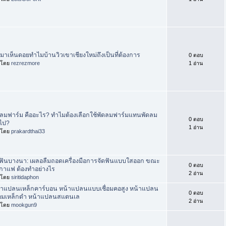
นมาเห็นดอยทำไมบ้านวิวเขาเชียงใหม่ถึงเป็นที่ต้องการ
0 ตอบ
่มโดย
rezrezmore
1 อ่าน
ดลมฟาร์ม คืออะไร? ทำไมต้องเลือกใช้พัดลมฟาร์มแทนพัดลม
0 ตอบ
วไป?
1 อ่าน
่มโดย
prakardthai33
ดฟันบางนา: เผลอลืมถอดเครื่องมือการจัดฟันแบบใสออก ขณะ
0 ตอบ
บกาแฟ ต้องทำอย่างไร
2 อ่าน
่มโดย
siritidaphon
้าแปลนเหล็กคาร์บอน หน้าแปลนแบบเชื่อมคอสูง หน้าแปลน
0 ตอบ
ื่อมเหล็กดำ หน้าแปลนสแตนเล
2 อ่าน
่มโดย
mookgun9