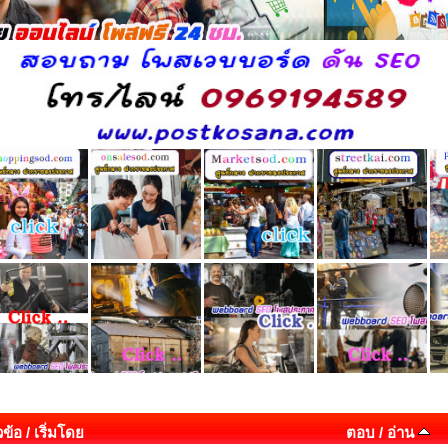
วข้อ
/
เริ่มโดย
ตอบ
/
อ่าน