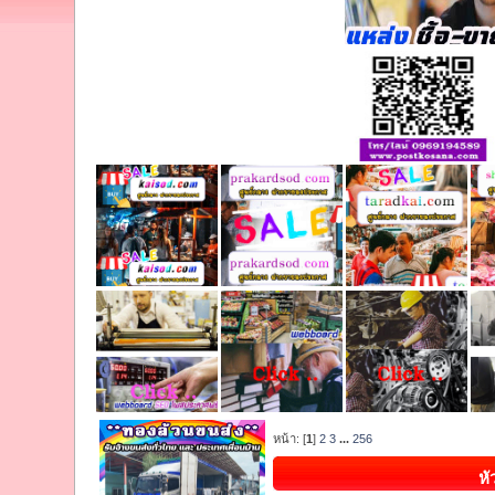
หน้า: [
1
]
2
3
...
256
หั