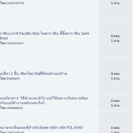
่มโดย
LetsGoForIt
1 อ่าน
ราฟินแวกซ์ Paraffin Wax ไขพาราฟิน ขี้ผึ้งพาราฟิน Semi
0 ตอบ
fined
1 อ่าน
่มโดย
rezrezmore
นเดี่ยว 2 ชั้น เชียงใหม่ ข้อดีที่คนมักมองข้าม
0 ตอบ
่มโดย
thathiemt
1 อ่าน
างแอร์อาคาร: วิธีคำนวณ BTU แอร์ให้เหมาะกับขนาดห้อง
0 ตอบ
องกันแอร์ทำงานหนักและกินไ
1 อ่าน
่มโดย
siritidaphon
หน่ายรถเข็นดอลลี่สำหรับลังพลาสติก รหัส FDL-6040
0 ตอบ
่มโดย
LetsGoForIt
1 อ่าน