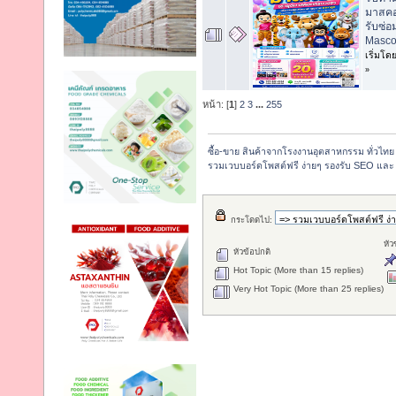
มาสคอ
รับซ่
Masco
เริ่มโด
»
หน้า: [
1
]
2
3
...
255
ซื้อ-ขาย สินค้าจากโรงงานอุตสาหกรรม ทั่วไทย
รวมเวบบอร์ดโพสต์ฟรี ง่ายๆ รองรับ SEO และ 
กระโดดไป:
หัว
หัวข้อปกติ
Hot Topic (More than 15 replies)
Very Hot Topic (More than 25 replies)