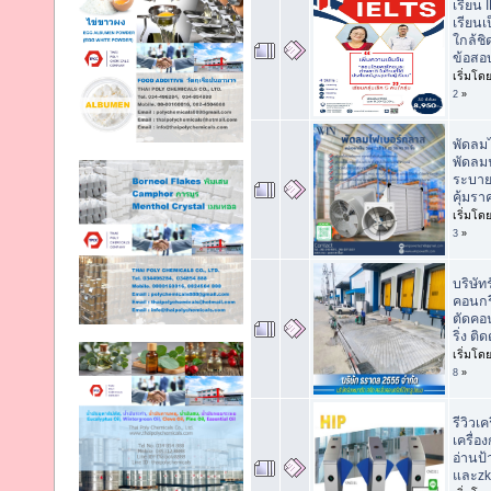
เรียน
เรียนเ
ใกล้ช
ข้อสอ
เริ่มโด
2
»
พัดลม
พัดลม
ระบา
คุ้มรา
เริ่มโด
3
»
บริษัท
คอนกรี
ตัดคอ
ริ่ง ติ
เริ่มโด
8
»
รีวิวเค
เครื่อง
อ่านป้
และzk