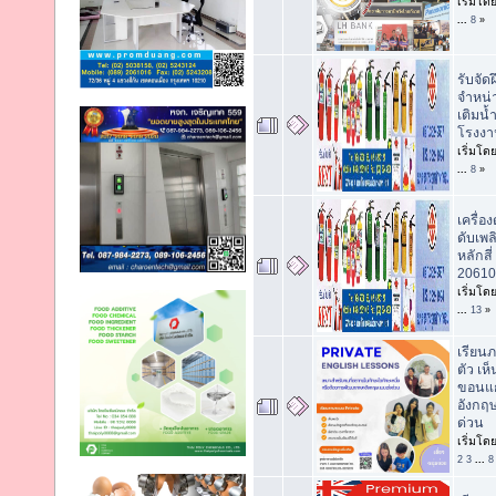
เริ่มโด
...
8
»
รับจัด
จำหน่า
เติมน้
โรงงา
เริ่มโด
...
8
»
เครื่อ
ดับเพล
หลักสี
20610
เริ่มโด
...
13
»
เรียน
ตัว เห
ขอนแก
อังกฤษ
ด่วน
เริ่มโด
2
3
...
8