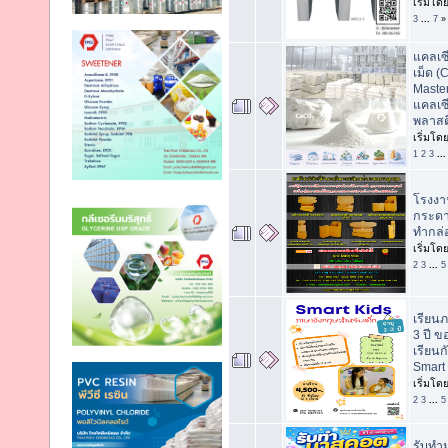
เริ่มโด
3
...
7
»
แคลเซ
เม็ด (
Master
แคลเซ
พลาสต
เริ่มโด
1
2
3
..
โรงงา
กระดาษ
ทำกล่อ
เริ่มโด
2
3
...
5
เรียนภ
3 ปี ข
เรียนก
Smart
เริ่มโด
2
3
...
5
รับทำ