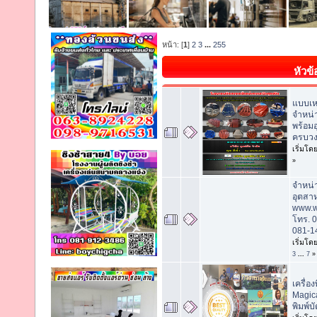
หน้า: [
1
]
2
3
...
255
หัวข้
แบบเห
จำหน่
พร้อมอ
ครบวงจ
เริ่มโด
»
จำหน่
อุตสา
www.w
โทร. 
081-1
เริ่มโด
3
...
7
»
เครื่อ
Magic
พิมพ์บั