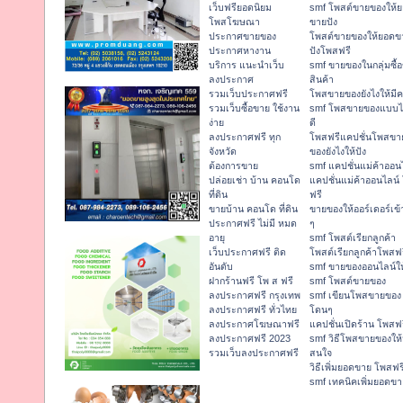
เว็บฟรียอดนิยม
smf โพสต์ขายของให้
โพสโฆษณา
ขายปัง
ประกาศขายของ
โพสต์ขายของให้ยอดข
ประกาศหางาน
ปังโพสฟรี
บริการ แนะนำเว็บ
smf ขายของในกลุ่มซื้
ลงประกาศ
สินค้า
รวมเว็บประกาศฟรี
โพสขายของยังไงให้มีค
รวมเว็บซื้อขาย ใช้งาน
smf โพสขายของแบบ
ง่าย
ดี
ลงประกาศฟรี ทุก
โพสฟรีแคปชั่นโพสขา
จังหวัด
ของยังไงให้ปัง
ต้องการขาย
smf แคปชั่นแม่ค้าออน
ปล่อยเช่า บ้าน คอนโด
แคปชั่นแม่ค้าออนไลน์
ที่ดิน
ฟรี
ขายบ้าน คอนโด ที่ดิน
ขายของให้ออร์เดอร์เข้
ประกาศฟรี ไม่มี หมด
ๆ
อายุ
smf โพสต์เรียกลูกค้า
เว็บประกาศฟรี ติด
โพสต์เรียกลูกค้าโพสฟ
อันดับ
smf ขายของออนไลน์ให
ฝากร้านฟรี โพ ส ฟรี
smf โพสต์ขายของ
ลงประกาศฟรี กรุงเทพ
smf เขียนโพสขายของ
ลงประกาศฟรี ทั่วไทย
โดนๆ
ลงประกาศโฆษณาฟรี
แคปชั่นเปิดร้าน โพสฟ
ลงประกาศฟรี 2023
smf วิธีโพสขายของให้
รวมเว็บลงประกาศฟรี
สนใจ
วิธีเพิ่มยอดขาย โพสฟร
smf เทคนิคเพิ่มยอดขา