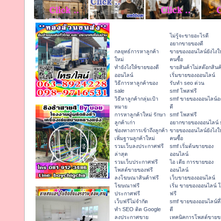
ไม่รู้จะขายอะไรดี
อยากขายของดี
กลยุทธ์การหาลูกค้า
ขายของออนไลน์ยังไงให
ใหม่
คนซื้อ
ทํายังไงให้ขายของดี
ขายสินค้าไม่สต๊อกสินค
ออนไลน์
เริ่มขายของออนไลน์
วิธีการหาลูกค้าของ
รับทำ seo ด่วน
sale
smf โพสฟรี
วิธีหาลูกค้ากลุ่มเป้า
smf ขายของออนไลน์อ
หมาย
ดี
การหาลูกค้าใหม่ รักษา
smf โพสฟรี
ลูกค้าเก่า
อยากขายของออนไลน์ 
ช่องทางการเข้าถึงลูกค้า
ขายของออนไลน์ยังไงให
เพิ่มฐานลูกค้าใหม่
คนซื้อ
รวมเว็บลงประกาศฟรี
smf เริ่มต้นขายของ
ล่าสุด
ออนไลน์
รวมเว็บประกาศฟรี
ไอ เดีย การขายของ
โพสต์ขายของฟรี
ออนไลน์
ลงโฆษณาสินค้าฟรี
เว็บขายของออนไลน์
โฆษณาฟรี
เริ่ม ขายของออนไลน์ 
ประกาศฟรี
ฟรี
เว็บฟรีไม่จำกัด
smf ขายของออนไลน์ที
ทำ SEO ติด Google
ดี
ลงประกาศขาย
เทคนิคการโพสต์ขายข